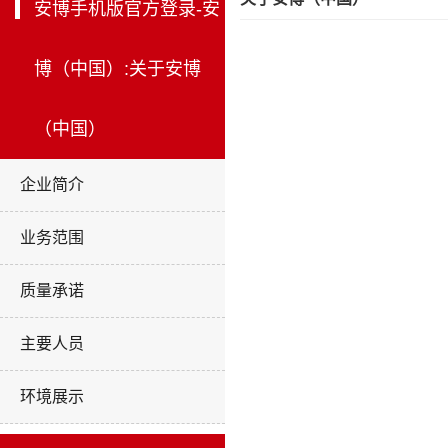
安博手机版官方登录-安
博（中国）:关于安博
（中国）
企业简介
业务范围
质量承诺
主要人员
环境展示