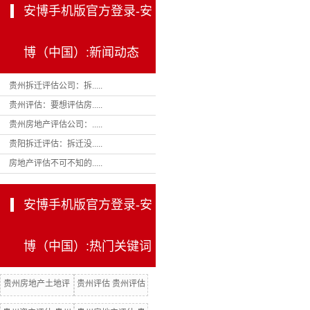
安博手机版官方登录-安
博（中国）:新闻动态
贵州拆迁评估公司：拆.....
贵州评估：要想评估房.....
贵州房地产评估公司：.....
贵阳拆迁评估：拆迁没.....
房地产评估不可不知的.....
安博手机版官方登录-安
博（中国）:热门关键词
贵州房地产土地评
贵州评估 贵州评估
估公司
公司