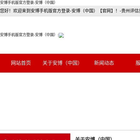
安博手机版官方登录-安博（中国）
您好！欢迎来到安博手机版官方登录-安博（中国）【官网】！-贵州评估
安博手机版官方登录-安博（中国）:
网站首页
关于安博（中国）
新闻动态
企业简介
房地
业务范围
质量承诺
主要人员
环境展示
关于安博（中国）