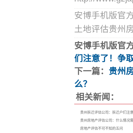
安博手机版官方
土地评估贵州房
安博手机版官方
们注意了！争
下一篇：
贵州
么？
相关新闻：
贵州拆迁评估公司：拆迁户们注意
贵州房地产评估公司：什么情况
房地产评估不可不知的五问