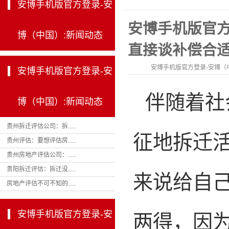
安博手机版官方登录-安
安博手机版官方
博（中国）:新闻动态
直接谈补偿合
安博手机版官方登录-安博（中
安博手机版官方登录-安
估贵州评估公司,贵州土地
伴随着社
博（中国）:新闻动态
贵州拆迁评估公司：拆.....
征地拆迁
贵州评估：要想评估房.....
贵州房地产评估公司：.....
贵阳拆迁评估：拆迁没.....
来说给自
房地产评估不可不知的.....
安博手机版官方登录-安
两得，因