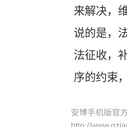
来解决，
说的是，
法征收，
序的约束
安博手机版官方
http://www.gzj