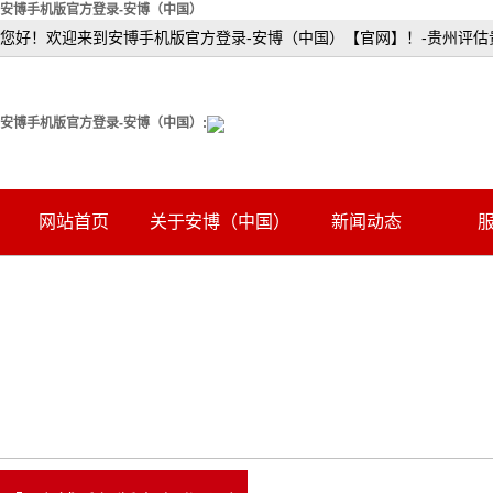
安博手机版官方登录-安博（中国）
您好！欢迎来到安博手机版官方登录-安博（中国）【官网】！-贵州评估
安博手机版官方登录-安博（中国）:
网站首页
关于安博（中国）
新闻动态
企业简介
房地
业务范围
质量承诺
主要人员
环境展示