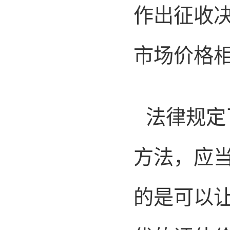
作出征收
市场价格
法律规定
方法，应
的是可以