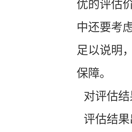
优的评估
中还要考
足以说明
保障。
对评估结
评估结果