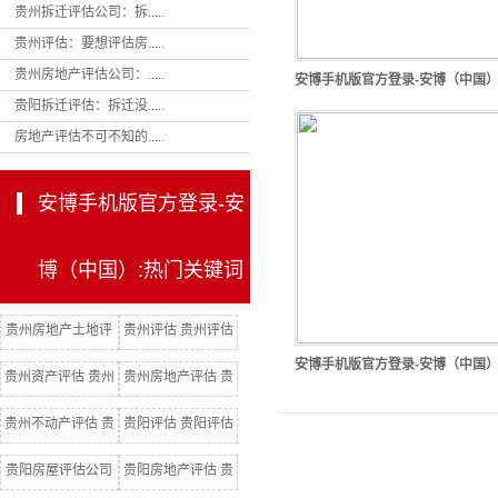
贵州拆迁评估公司：拆.....
贵州评估：要想评估房.....
贵州房地产评估公司：.....
安博手机版官方登录-安博（中国）
贵阳拆迁评估：拆迁没.....
房地产评估不可不知的.....
安博手机版官方登录-安
博（中国）:热门关键词
贵州房地产土地评
贵州评估 贵州评估
估公司
公司
安博手机版官方登录-安博（中国）
贵州资产评估 贵州
贵州房地产评估 贵
资产评估公司
州土地评估
贵州不动产评估 贵
贵阳评估 贵阳评估
阳房地产土地评估
公司
贵阳房屋评估公司
贵阳房地产评估 贵