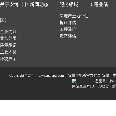
关于安博（中
新闻动态
服务领域
工程业绩
房地产土地评估
国）
拆迁评估
工程造价
企业简介
资产评估
业务范围
质量承诺
主要人员
环境展示
Copyright ? 网址：www.gzjapg.com 安博手机版官
备案号：黔ICP
网站直达号ID：6902 访问统