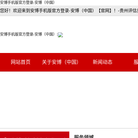
安博手机版官方登录-安博（中国）
您好！欢迎来到安博手机版官方登录-安博（中国）【官网】！-贵州评估
安博手机版官方登录-安博（中国）:
网站首页
关于安博（中国）
新闻动态
企业简介
房地
业务范围
质量承诺
主要人员
环境展示
服务领域