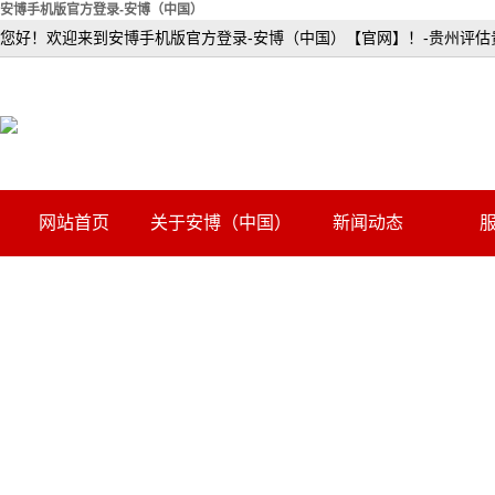
安博手机版官方登录-安博（中国）
您好！欢迎来到安博手机版官方登录-安博（中国）【官网】！-贵州评估
网站首页
关于安博（中国）
新闻动态
企业简介
房地
业务范围
质量承诺
主要人员
环境展示