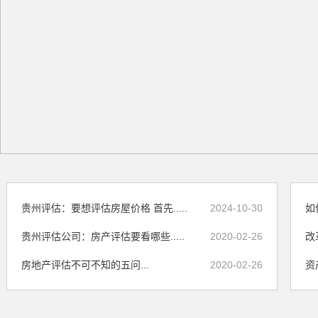
贵州评估：要想评估房屋价格 首先.....
2024-10-30
如
贵州评估公司：房产评估要看哪些.....
2020-02-26
改
房地产评估不可不知的五问...
2020-02-26
资