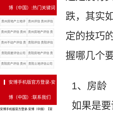
博（中国）:热门关键词
跌，其实
贵州房地产土地评
贵州评估 贵州评估
估公司
公司
贵州资产评估 贵州
贵州房地产评估 贵
定的技巧
资产评估公司
州土地评估
贵州不动产评估 贵
贵阳评估 贵阳评估
阳房地产土地评估
公司
握哪几个
贵阳房屋评估公司
贵阳房地产评估 贵
贵州房地产估价
阳土地评估
贵阳房产评估 贵州
贵阳土地评估公司
土地资产评估
贵阳房地产评估公
司
安博手机版官方登录-安
1、房龄
博（中国）:联系我们
如果是要
安博手机版官方登录-安博（中国）【官