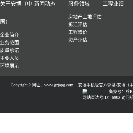
关于安博（中
新闻动态
服务领域
工程业绩
房地产土地评估
国）
拆迁评估
工程造价
企业简介
资产评估
业务范围
质量承诺
主要人员
环境展示
Copyright ? 网址：www.gzjapg.com 安博手机版官
备案号：黔ICP
网站直达号ID：6902 访问统