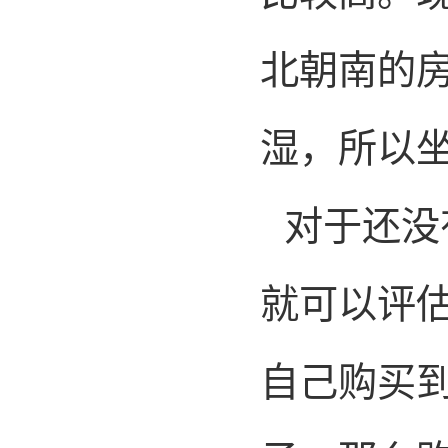
北朝南的
湿，所以
对于还没
就可以评
自己购买