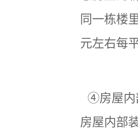
同一栋楼
元左右每
④房屋内
房屋内部