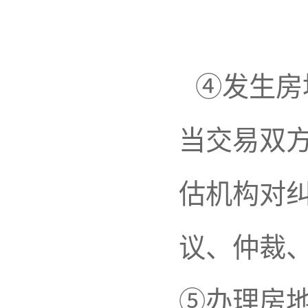
④发生房
当交易双
估机构对
议、仲裁
⑤办理房