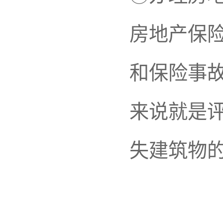
房地产保
和保险事
来说就是
失建筑物