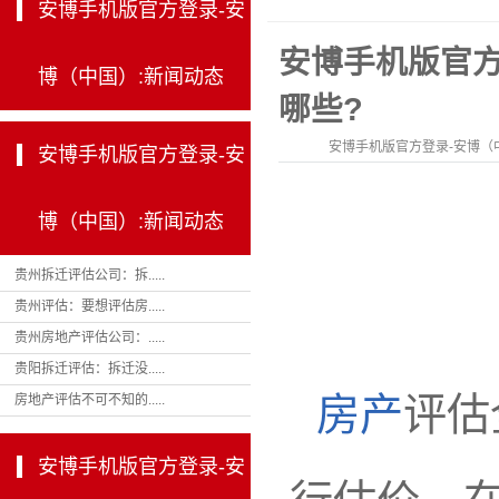
安博手机版官方登录-安
安博手机版官方
博（中国）:新闻动态
哪些?
安博手机版官方登录-安博（中
安博手机版官方登录-安
估贵州评估公司,贵州土地
博（中国）:新闻动态
贵州拆迁评估公司：拆.....
贵州评估：要想评估房.....
贵州房地产评估公司：.....
贵阳拆迁评估：拆迁没.....
房产
评估
房地产评估不可不知的.....
安博手机版官方登录-安