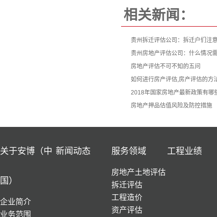
相关新闻：
贵州拆迁评估公司：拆迁户们注意
贵州房地产评估公司：什么情况
房地产评估不可不知的五问
如何进行房产评估,房产评估的方
2018年国家房地产最新政策有哪
房地产押品估值风险及防控措施
关于安博（中
新闻动态
服务领域
工程业绩
房地产土地评估
国）
拆迁评估
工程造价
企业简介
资产评估
业务范围