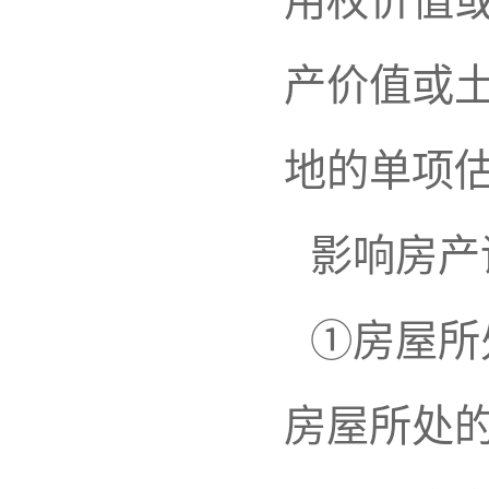
用权价值
产价值或
地的单项
影响房产
①房屋所
房屋所处