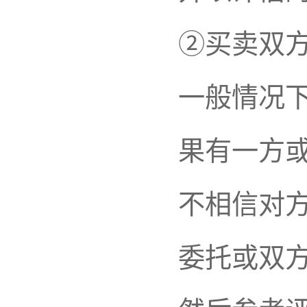
②买卖双
一般情况
果有一方
不相信对
委托或双