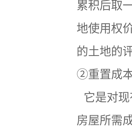
累积后取
地使用权
的土地的
②重置成
它是对现
房屋所需