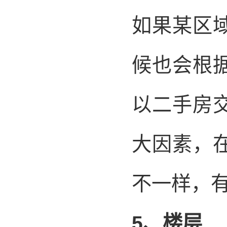
如果某区
候也会根
以二手房
大因素，
不一样，
5、楼层