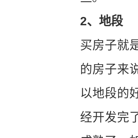
2、地段
买房子就
的房子来
以地段的
经开发完